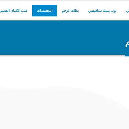
ِّي
توب بيبيك تيدافيسي
بطانة الرحم
التخصصات
طب الكمان العصبي