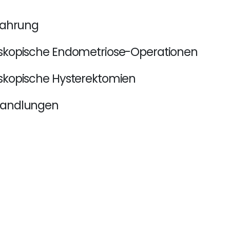
rfahrung
oskopische Endometriose-Operationen
skopische Hysterektomien
handlungen