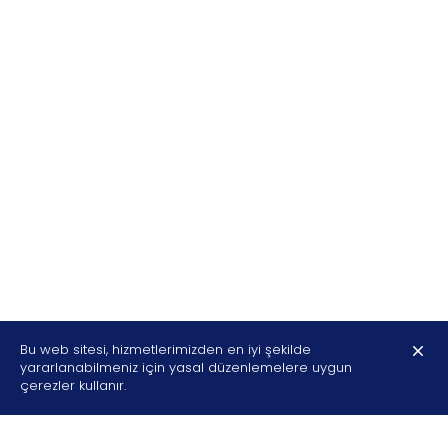
Bu web sitesi, hizmetlerimizden en iyi şekilde
yararlanabilmeniz için yasal düzenlemelere uygun
çerezler kullanır.
Open ch