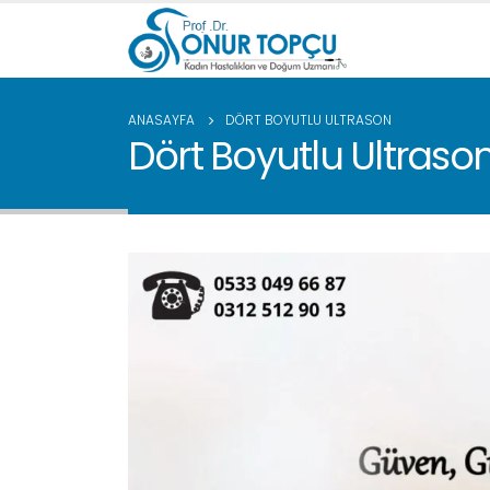
ANASAYFA
DÖRT BOYUTLU ULTRASON
Dört Boyutlu Ultraso