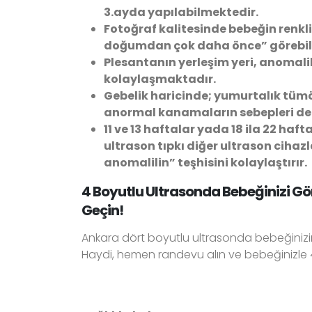
3.ayda yapılabilmektedir.
Fotoğraf kalitesinde bebeğin renkl
doğumdan çok daha önce” görebil
Plesantanın yerleşim yeri, anomalil
kolaylaşmaktadır.
Gebelik haricinde; yumurtalık tümörl
anormal kanamaların sebepleri de 
11 ve 13 haftalar yada 18 ila 22 haft
ultrason tıpkı diğer ultrason cihazl
anomalilin” teşhisini kolaylaştırır.
4 Boyutlu Ultrasonda Bebeğinizi Gö
Geçin!
Ankara dört boyutlu ultrasonda bebeğinizi
Haydi, hemen randevu alın ve bebeğinizle 