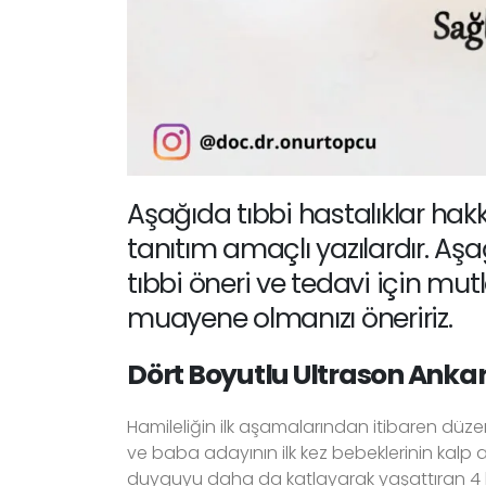
Aşağıda tıbbi hastalıklar hakk
tanıtım amaçlı yazılardır. Aşa
tıbbi öneri ve tedavi için m
muayene olmanızı öneririz.
Dört Boyutlu Ultrason Anka
Hamileliğin ilk aşamalarından itibaren düzen
ve baba adayının ilk kez bebeklerinin kalp 
duyguyu daha da katlayarak yaşattıran 4 