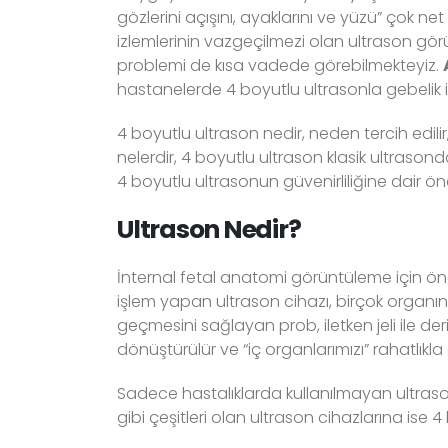
gözlerini açışını, ayaklarını ve yüzü” çok n
izlemlerinin vazgeçilmezi olan ultrason gör
problemi de kısa vadede görebilmekteyiz.
hastanelerde 4 boyutlu ultrasonla gebelik i
4 boyutlu ultrason nedir, neden tercih edili
nelerdir, 4 boyutlu ultrason klasik ultrason
4 boyutlu ultrasonun güvenirliliğine dair öne
Ultrason Nedir?
İnternal fetal anatomi görüntüleme için öneml
işlem yapan ultrason cihazı, birçok organı
geçmesini sağlayan prob, iletken jeli ile deri
dönüştürülür ve “iç organlarımızı” rahatlıkla g
Sadece hastalıklarda kullanılmayan ultraso
gibi çeşitleri olan ultrason cihazlarına ise 4