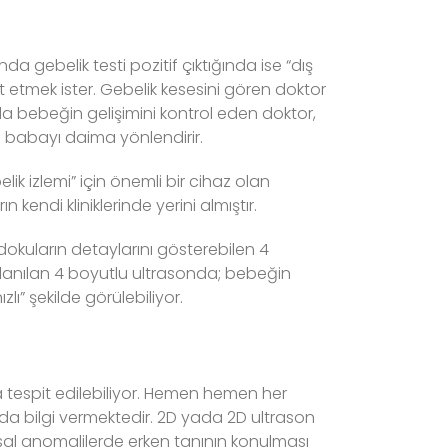
a gebelik testi pozitif çıktığında ise “dış
it etmek ister. Gebelik kesesini gören doktor
nda bebeğin gelişimini kontrol eden doktor,
e babayı daima yönlendirir.
k izlemi” için önemli bir cihaz olan
 kendi kliniklerinde yerini almıştır.
dokuların detaylarını gösterebilen 4
kullanılan 4 boyutlu ultrasonda; bebeğin
” şekilde görülebiliyor.
a tespit edilebiliyor. Hemen hemen her
 da bilgi vermektedir. 2D yada 2D ultrason
msal anomalilerde erken tanının konulması