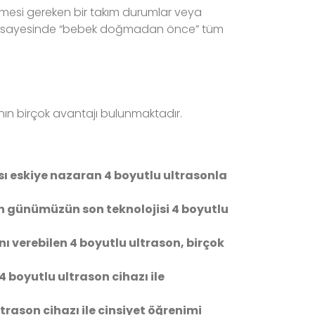
bilmesi gereken bir takım durumlar veya
on sayesinde “bebek doğmadan önce” tüm
nın birçok avantajı bulunmaktadır.
sı eskiye nazaran 4 boyutlu ultrasonla
n günümüzün son teknolojisi 4 boyutlu
 verebilen 4 boyutlu ultrason, birçok
 4 boyutlu ultrason cihazı ile
trason cihazı ile cinsiyet öğrenimi