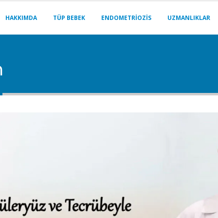
HAKKIMDA
TÜP BEBEK
ENDOMETRIOZIS
UZMANLIKLAR
n