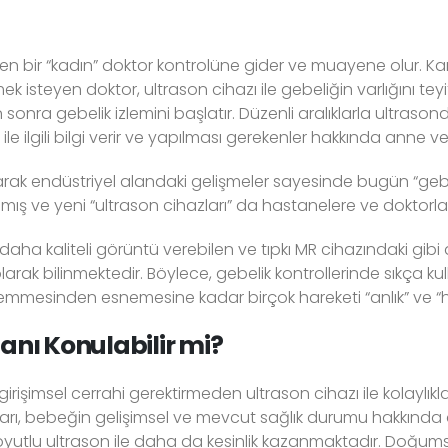
den bir “kadın” doktor kontrolüne gider ve muayene olur. Kand
k isteyen doktor, ultrason cihazı ile gebeliğin varlığını tey
sonra gebelik izlemini başlatır. Düzenli aralıklarla ultraso
e ilgili bilgi verir ve yapılması gerekenler hakkında anne v
rak endüstriyel alandaki gelişmeler sayesinde bugün “gebeli
lmış ve yeni “ultrason cihazları” da hastanelere ve doktorların
a kaliteli görüntü verebilen ve tıpkı MR cihazındaki gibi 
olarak bilinmektedir. Böylece, gebelik kontrollerinde sıkça 
esinden esnemesine kadar birçok hareketi “anlık” ve “hızlı
anı Konulabilir mi?
şimsel cerrahi gerektirmeden ultrason cihazı ile kolaylıkl
zları, bebeğin gelişimsel ve mevcut sağlık durumu hakkında
 boyutlu ultrason ile daha da kesinlik kazanmaktadır. Doğu