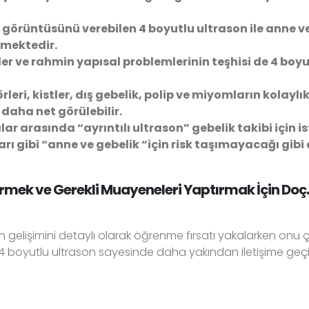
i görüntüsünü verebilen 4 boyutlu ultrason ile anne v
mektedir.
er ve rahmin yapısal problemlerinin teşhisi de 4 boyut
eri, kistler, dış gebelik, polip ve miyomların kolaylı
daha net görülebilir.
alar arasında “ayrıntılı ultrason” gebelik takibi için i
arı gibi “anne ve gebelik “için risk taşımayacağı gibi
rmek ve Gerekli Muayeneleri Yaptırmak İçin Doç.
n gelişimini detaylı olarak öğrenme fırsatı yakalarken on
4 boyutlu ultrason sayesinde daha yakından iletişime geçi