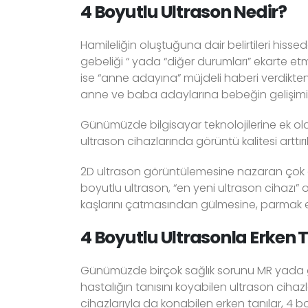
4 Boyutlu Ultrason Nedir?
Hamileliğin oluştuğuna dair belirtileri hisse
gebeliği “ yada “diğer durumları” ekarte etme
ise “anne adayına” müjdeli haberi verdikten 
anne ve baba adaylarına bebeğin gelişimi il
Günümüzde bilgisayar teknolojilerine ek ola
ultrason cihazlarında görüntü kalitesi arttırı
2D ultrason görüntülemesine nazaran çok dah
boyutlu ultrason, “en yeni ultrason cihazı” 
kaşlarını çatmasından gülmesine, parmak emm
4 Boyutlu Ultrasonla Erken T
Günümüzde birçok sağlık sorunu MR yada giri
hastalığın tanısını koyabilen ultrason ciha
cihazlarıyla da konabilen erken tanılar, 4