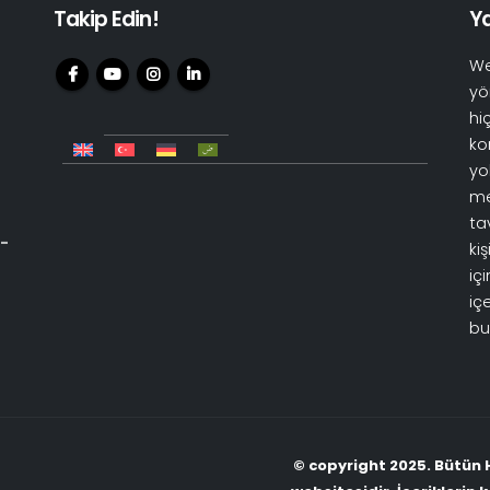
Takip Edin!
Ya
We
yö
hi
ko
yo
me
ta
 -
ki
iç
iç
bu
© copyright 2025. Bütün H