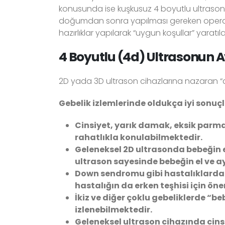
konusunda ise kuşkusuz 4 boyutlu ultrason “e
doğumdan sonra yapılması gereken operas
hazırlıklar yapılarak “uygun koşullar” yaratılab
4 Boyutlu (4d) Ultrasonun Av
2D yada 3D ultrason cihazlarına nazaran “d
Gebelik izlemlerinde oldukça iyi sonuçl
Cinsiyet, yarık damak, eksik parma
rahatlıkla konulabilmektedir.
Geleneksel 2D ultrasonda bebeğin 
ultrason sayesinde bebeğin el ve a
Down sendromu gibi hastalıklarda “
hastalığın da erken teşhisi için ö
İkiz ve diğer çoklu gebeliklerde “beb
izlenebilmektedir.
Geleneksel ultrason cihazında cinsi