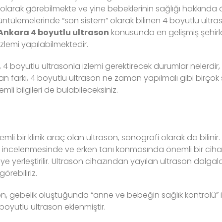
et olarak görebilmekte ve yine bebeklerinin sağlığı hakkında 
üntülemelerinde “son sistem” olarak bilinen 4 boyutlu ultras
Ankara 4 boyutlu ultrason
konusunda en gelişmiş şehirle
zlemi yapılabilmektedir.
r, 4 boyutlu ultrasonla izlemi gerektirecek durumlar nelerdir
dan farkı, 4 boyutlu ultrason ne zaman yapılmalı gibi birçok 
mli bilgileri de bulabileceksiniz.
i bir klinik araç olan ultrason, sonografi olarak da bilinir.
n incelenmesinde ve erken tanı konmasında önemli bir ciha
ye yerleştirilir. Ultrason cihazından yayılan ultrason dalgala
örebiliriz.
n, gebelik oluştuğunda “anne ve bebeğin sağlık kontrolü” 
 boyutlu ultrason eklenmiştir.