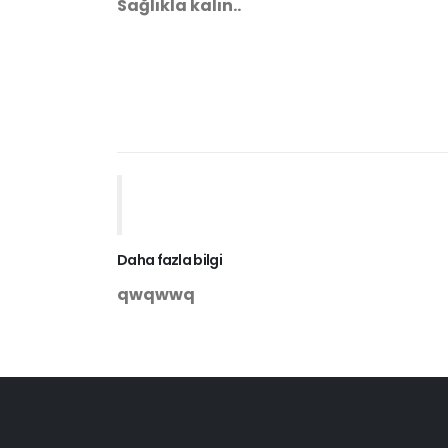
Sağlıkla kalın..
Daha fazla bilgi
qwqwwq