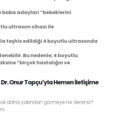
e baba adayları “bebeklerini
lu ultrason cihazı ile
kla teşhis edildiği 4 boyutlu ultrasonda
stenebilir. Bu nedenle; 4 boyutlu
 aksine “birçok hastalığın ve
 Dr. Onur Topçu’yla Hemen İletişime
u çok daha yakından görmeye ne dersiniz?
n!