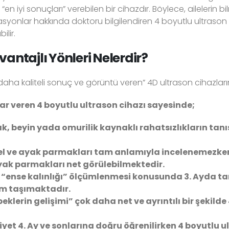
n iyi sonuçları” verebilen bir cihazdır. Böylece, ailelerin 
yonlar hakkında doktoru bilgilendiren 4 boyutlu ultras
ilir.
antajlı Yönleri Nelerdir?
aha kaliteli sonuç ve görüntü veren” 4D ultrason cihazları
ar veren 4 boyutlu ultrason cihazı sayesinde;
k, beyin yada omurilik kaynaklı rahatsızlıkların tanı
el ve ayak parmakları tam anlamıyla incelenemezke
yak parmakları net görülebilmektedir.
ense kalınlığı” ölçümlenmesi konusunda 3. Ayda tanı
nem taşımaktadır.
eklerin gelişimi” çok daha net ve ayrıntılı bir şekilde
yet 4. Ay ve sonlarına doğru öğrenilirken 4 boyutlu ul