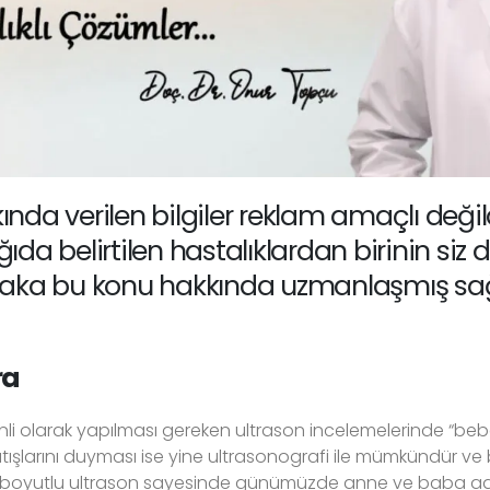
ında verilen bilgiler reklam amaçlı değild
ğıda belirtilen hastalıklardan birinin si
utlaka bu konu hakkında uzmanlaşmış sağ
ra
li olarak yapılması gereken ultrason incelemelerinde “bebekle
atışlarını duyması ise yine ultrasonografi ile mümkündür v
boyutlu ultrason sayesinde günümüzde anne ve baba aday