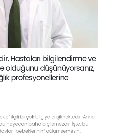
ir. Hastaları bilgilendirme ve
z de olduğunu düşünüyorsanız,
lık profesyonellerine
” ilgili birçok bilgiye erişilmektedir. Anne
e bu heyecan paha biçilemezdir. İşte, bu
ları, bebeklerinin” gülümsemesini,