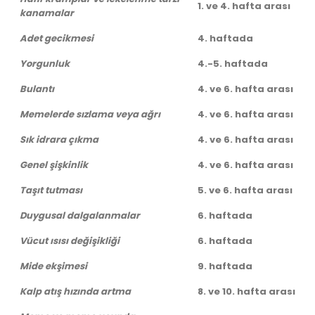
1. ve 4. hafta arası
kanamalar
Adet gecikmesi
4. haftada
Yorgunluk
4.-5. haftada
Bulantı
4. ve 6. hafta arası
Memelerde sızlama veya ağrı
4. ve 6. hafta arası
Sık idrara çıkma
4. ve 6. hafta arası
Genel şişkinlik
4. ve 6. hafta arası
Taşıt tutması
5. ve 6. hafta arası
Duygusal dalgalanmalar
6. haftada
Vücut ısısı değişikliği
6. haftada
Mide ekşimesi
9. haftada
Kalp atış hızında artma
8. ve 10. hafta arası