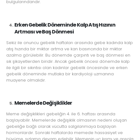
bulgularındandır.
Erken Gebelik Döneminde Kalp Atış Hızının
Artması ve Baş Dönmesi
Sekiz ile onuncu gebelik haftaları arasında gebe kadında kalp
atış hızında bir miktar artma ve kan basıncında bir miktar
azalma görülebilir. Bu dönemde çarpıntı ve baş dönmesi en
sık şikayetlerden biridir. Ancak gebelik öncesi dönemde kalp
ile ilgili bir sıkıntısı olan kadınlar gebelik öncesinde ve erken
gebelik döneminde mutlaka bir kardiyoloji uzmanına
muayene olmalıdır.
Memelerde Değişiklikler
Meme değişiklikleri gebeliğin 4. ile 6. haftası arasında
başlayabilir. Memelerde değişiklik olmasının nedeni oluşan
gebeliğe bağlı olarak vücutta salgılanmaya başlayan
hormonlardır. Sonraki haftalarda memede hassasiyet ve
büyüme, sızlama devam edebilir. Memenin uç kısmı ve areola