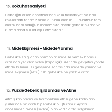
Koku hassasiyeti
Gebeliğin erken dönemlerinde koku hassasiyeti ve bazı
kokulardan rahatsız olma durumu olabilir. Bu durumun tam
olarak nasıl olduğu bilinmemekte ancak gebelik bulantı ve
kusmalarına sıklıkla eşlik etmektedir.
Mide Ekşimesi – Midede Yanma
Gebelikte salgılanan hormonlar mide ile yemek borusu
arasında yer alan valve (kapakçık) üzerinde gevşetici yönde
etkide bulunur. Bu gevşeme sonrasında midede yanma ve
mide ekşimesi (reflü) riski gebelikte ne yazık ki artar.
Yüzde Gebelik Işıldaması ve Akne
Artmış kan hacmi ve hormonların etkisi gebe kadınların
yüzlerinde bir canlılık, pembelik oluşturabilir. Ayrıca
öncesinden aknesi (sivilce) olan kadınlarda salgılanan