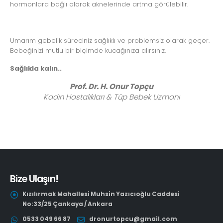
hormonlara bağlı olarak aknelerinde artma görülebilir.
Umarım gebelik süreciniz sağlıklı ve problemsiz olarak geçer.
Bebeğinizi mutlu bir biçimde kucağınıza alırsınız.
Sağlıkla kalın..
Prof. Dr. H. Onur Topçu
Kadın Hastalıkları & Tüp Bebek
Uzmanı
Bize Ulaşın!
Kızılırmak Mahallesi Muhsin Yazıcıoğlu Caddesi
No:33/25 Çankaya / Ankara
0533 049 66 87
dronurtopcu@gmail.com