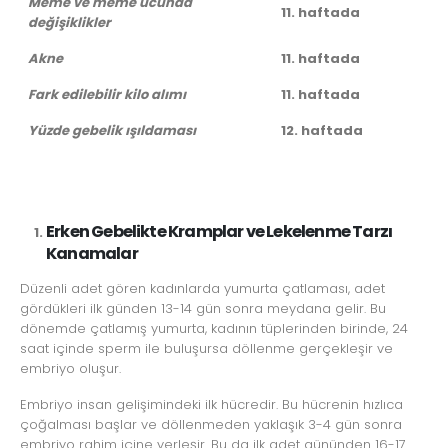
Meme ve meme ucunda
11. haftada
değişiklikler
Akne
11. haftada
Fark edilebilir kilo alımı
11. haftada
Yüzde gebelik ışıldaması
12. haftada
Erken Gebelikte Kramplar ve Lekelenme Tarzı
Kanamalar
Düzenli adet gören kadınlarda yumurta çatlaması, adet
gördükleri ilk günden 13-14 gün sonra meydana gelir. Bu
dönemde çatlamış yumurta, kadının tüplerinden birinde, 24
saat içinde sperm ile buluşursa döllenme gerçekleşir ve
embriyo oluşur.
Embriyo insan gelişimindeki ilk hücredir. Bu hücrenin hızlıca
çoğalması başlar ve döllenmeden yaklaşık 3-4 gün sonra
embriyo rahim içine yerleşir. Bu da ilk adet gününden 16-17