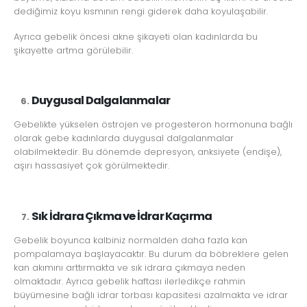
dediğimiz koyu kısmının rengi giderek daha koyulaşabilir.
Ayrıca gebelik öncesi akne şikayeti olan kadınlarda bu
şikayette artma görülebilir.
Duygusal Dalgalanmalar
Gebelikte yükselen östrojen ve progesteron hormonuna bağlı
olarak gebe kadınlarda duygusal dalgalanmalar
olabilmektedir. Bu dönemde depresyon, anksiyete (endişe),
aşırı hassasiyet çok görülmektedir.
Sık İdrara Çıkma ve İdrar Kaçırma
Gebelik boyunca kalbiniz normalden daha fazla kan
pompalamaya başlayacaktır. Bu durum da böbreklere gelen
kan akımını arttırmakta ve sık idrara çıkmaya neden
olmaktadır. Ayrıca gebelik haftası ilerledikçe rahmin
büyümesine bağlı idrar torbası kapasitesi azalmakta ve idrar