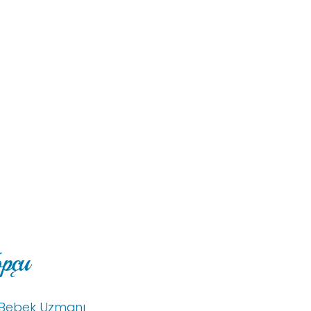
opçu
p Bebek Uzmanı