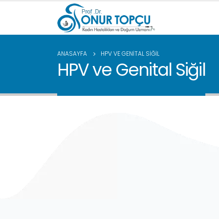
ANASAYFA
HPV VE GENITAL SIĞIL
HPV ve Genital Siğil